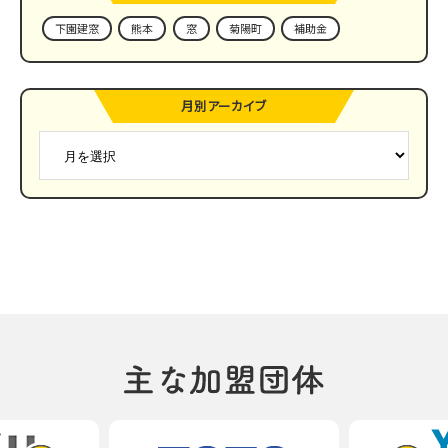
下園建窓
熊本
窓
菊陽町
補助金
月別アーカイブ